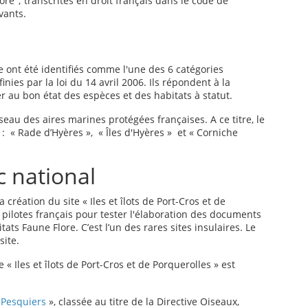
lore"; transcrites en droit français dans le code de
vants.
 ont été identifiés comme l'une des 6 catégories
nies par la loi du 14 avril 2006. Ils répondent à la
r au bon état des espèces et des habitats à statut.
au des aires marines protégées françaises. A ce titre, le
 : « Rade d’Hyères », « Îles d'Hyères » et « Corniche
c national
réation du site « Iles et îlots de Port-Cros et de
s pilotes français pour tester l'élaboration des documents
ats Faune Flore. C’est l’un des rares sites insulaires. Le
site.
te « Iles et îlots de Port-Cros et de Porquerolles »
est
 Pesquiers
», classé
e
au titre de la Directive Oiseaux,