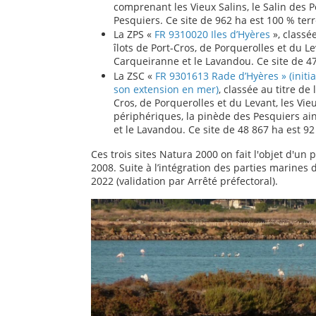
comprenant les Vieux Salins, le Salin des 
Pesquiers.
Ce site de 962 ha est 100 % terr
La ZPS «
FR 9310020 Iles d’Hyères
», classé
îlots de Port-Cros, de Porquerolles et du L
Carqueiranne et le Lavandou.
Ce site de 4
La ZSC «
FR 9301613 Rade d’Hyères » (initi
son extension en mer)
,
classée au titre de 
Cros, de Porquerolles et du Levant, les Vie
périphériques, la pinède des Pesquiers
ai
et le Lavandou.
Ce site de 48 867 ha est 9
Ces trois sites Natura 2000 on fait l'objet d'u
2008. Suite à l’intégration des parties marines
2022 (validation par Arrêté préfectoral).