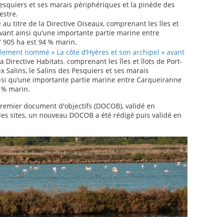
Pesquiers et ses marais périphériques et la pinède des
estre.
e
au titre de la Directive Oiseaux, comprenant les îles et
evant
ainsi
qu’une
importante partie marine entre
7 905 ha est 94 % marin.
alement nommé « La côte d’Hyères et son archipel » avant
la Directive Habitats
,
comprenant les îles et îlots de Port-
ux Salins, le Salins des Pesquiers et ses marais
nsi
qu’une
importante partie marine entre Carqueiranne
2 % marin.
n premier document d'objectifs (DOCOB), validé en
 des sites, un nouveau DOCOB a été rédigé puis validé en