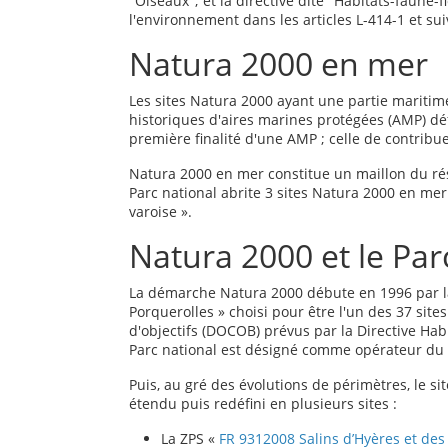
"Oiseaux"; et la directive dite "Habitats-faune-f
l'environnement dans les articles L-414-1 et sui
Natura 2000 en mer
Les sites Natura 2000 ayant une partie maritime
historiques d'aires marines protégées (AMP) défi
première finalité d'une AMP ; celle de contribue
Natura 2000 en mer constitue un maillon du rése
Parc national abrite 3 sites Natura 2000 en mer
varoise ».
Natura 2000 et le Par
La démarche Natura 2000 débute en 1996 par la c
Porquerolles » choisi pour être l'un des 37 site
d'objectifs (DOCOB) prévus par la Directive Habit
Parc national est désigné comme opérateur du 
Puis, au gré des évolutions de périmètres,
l
e si
étendu puis redéfini en
plusieurs sites :
La ZPS «
FR 9312008 Salins d’Hyères et des