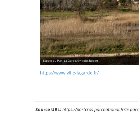
Espace du Plan, La Garde. ©Nicolas Robert
https://www.ville-lagarde.fr/
Source URL:
https://portcros-parcnational.fr/le-pa