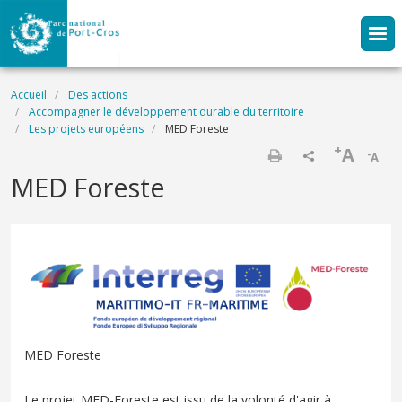
Aller au contenu principal
Fil d'Ariane
Accueil
Des actions
Accompagner le développement durable du territoire
Les projets européens
MED Foreste
+
A
-
A
Imprimer
MED Foreste
MED Foreste
Le projet MED-Foreste est issu de la volonté d'agir à