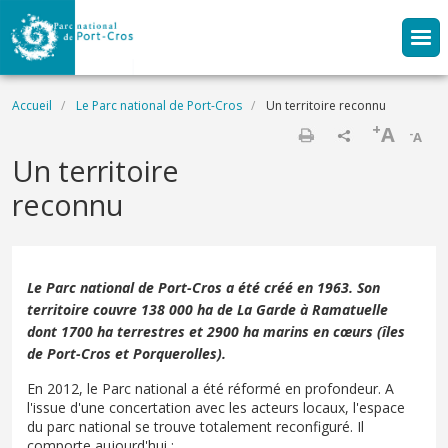
Aller au contenu principal
Fil d'Ariane
Accueil
Le Parc national de Port-Cros
Un territoire reconnu
+
A
-
A
Imprimer
Un territoire
reconnu
Le Parc national de Port-Cros a été créé en 1963. Son
territoire couvre 138 000 ha de La Garde à Ramatuelle
dont 1700 ha terrestres et 2900 ha marins en cœurs (îles
de Port-Cros et Porquerolles).
En 2012, le Parc national a été réformé en profondeur. A
l'issue d'une concertation avec les acteurs locaux, l'espace
du parc national se trouve totalement reconfiguré. Il
comporte aujourd'hui :