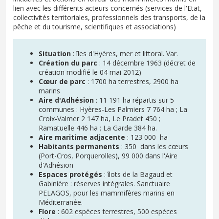
lien avec les différents acteurs concernés (services de l'Etat,
collectivités territoriales, professionnels des transports, de la
pêche et du tourisme, scientifiques et associations)
Situation
: îles d'Hyères, mer et littoral. Var.
Création du parc
: 14 décembre 1963 (décret de
création modifié le 04 mai 2012)
Cœur de parc
: 1700 ha terrestres, 2900 ha
marins
Aire d'Adhésion
: 11 191 ha répartis sur 5
communes : Hyères-Les Palmiers 7 764 ha ; La
Croix-Valmer 2 147 ha, Le Pradet 450 ;
Ramatuelle 446 ha ; La Garde 384 ha.
Aire maritime adjacente
: 123 000 ha
Habitants permanents
: 350 dans les cœurs
(Port-Cros, Porquerolles), 99 000 dans l'Aire
d'Adhésion
Espaces protégés
: îlots de la Bagaud et
Gabinière : réserves intégrales. Sanctuaire
PELAGOS, pour les mammifères marins en
Méditerranée.
Flore
: 602 espèces terrestres, 500 espèces