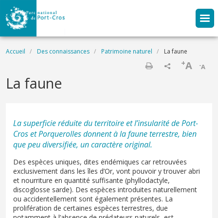
Aller au contenu principal
Fil d'Ariane
Accueil
Des connaissances
Patrimoine naturel
La faune
+
A
-
A
Imprimer
La faune
La superficie réduite du territoire et l’insularité de Port-
Cros et Porquerolles donnent à la faune terrestre, bien
que peu diversifiée, un caractère original.
Des espèces uniques, dites endémiques car retrouvées
exclusivement dans les îles d’Or, vont pouvoir y trouver abri
et nourriture en quantité suffisante (phyllodactyle,
discoglosse sarde). Des espèces introduites naturellement
ou accidentellement sont également présentes. La
prolifération de certaines espèces terrestres, due
notamment à l’absence de prédateurs naturels, est