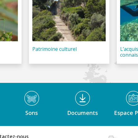
Patrimoine culturel
L’acquis
connai
Sons
Documents
Espace P
tactez-nous