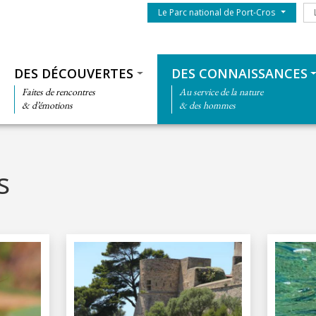
Menu du parc
Le
Le Parc national de Port-Cros
Thématiques
DES DÉCOUVERTES
DES CONNAISSANCES
Faites de rencontres
Au service de la nature
& d’émotions
& des hommes
s