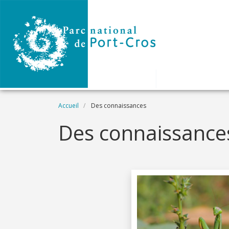
Aller au contenu principal
Fil d'Ariane
Accueil
Des connaissances
Des connaissance