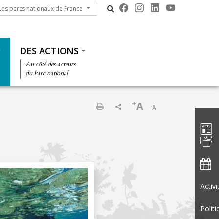
s parcs nationaux de France
Les parcs nationaux de France
DES ACTIONS
Au côté des acteurs
du Parc national
+
A
-
A
Barre d'
Imprimer
Activ
Politi