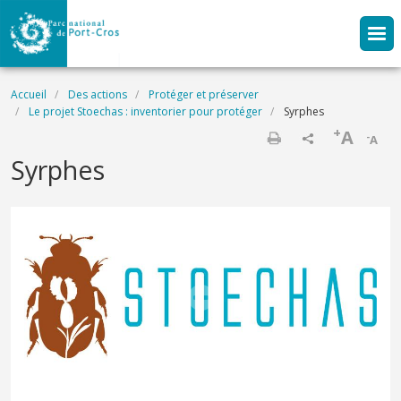
Aller au contenu principal
Fil d'Ariane
Accueil
Des actions
Protéger et préserver
Le projet Stoechas : inventorier pour protéger
Syrphes
+
A
-
A
Imprimer
Syrphes