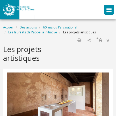
Aller au contenu principal
Fil d'Ariane
Accueil
Des actions
60 ans du Parc national
Les lauréats de l'appel à initiative
Les projets artistiques
+
A
-
A
Imprimer
Les projets
artistiques