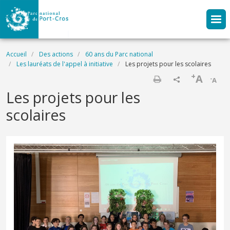
Aller au contenu principal
Fil d'Ariane
Accueil
Des actions
60 ans du Parc national
Les lauréats de l'appel à initiative
Les projets pour les scolaires
+
A
-
A
Imprimer
Les projets pour les
scolaires