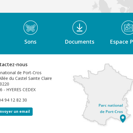
Sons
Documents
Espace P
tactez-nous
 national de Port-Cros
llée du Castel Sainte Claire
0220
6 - HYERES CEDEX
 04 94 12 82 30
nvoyer un email