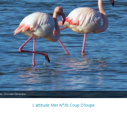
o : Christel Gérardin
L'attitude Mer N°30 Coup D'loupe