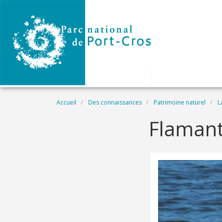
Aller au contenu principal
Fil d'Ariane
Accueil
Des connaissances
Patrimoine naturel
L
Flamant