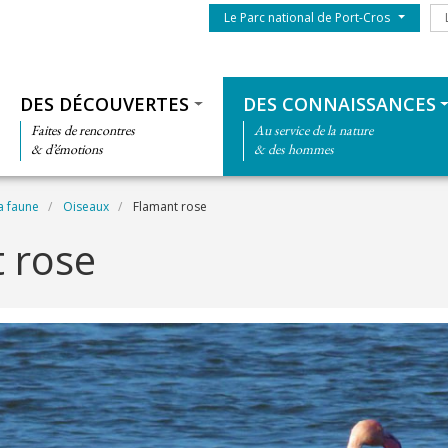
Menu du parc
Le
Le Parc national de Port-Cros
Thématiques
DES DÉCOUVERTES
DES CONNAISSANCES
Faites de rencontres
Au service de la nature
& d’émotions
& des hommes
a faune
Oiseaux
Flamant rose
 rose