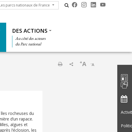
s parcs nationaux de France
Les parcs nationaux de France
DES ACTIONS
Au côté des acteurs
du Parc national
+
A
-
A
Barre d'
Imprimer
Activ
s îles rocheuses du
anière d’un rapace.
lles, algues et
Politi
près l’éclosion, les