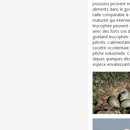
poussins picorent i
aliments dans le go
taille comparable à 
maturité qui intervi
leucophée peuvent êt
avec des forts cris 
goéland leucophée s
pétrels. L’alimentat
société occidentale.
pêche industrielle.
depuis quelques déc
espèce envahissant