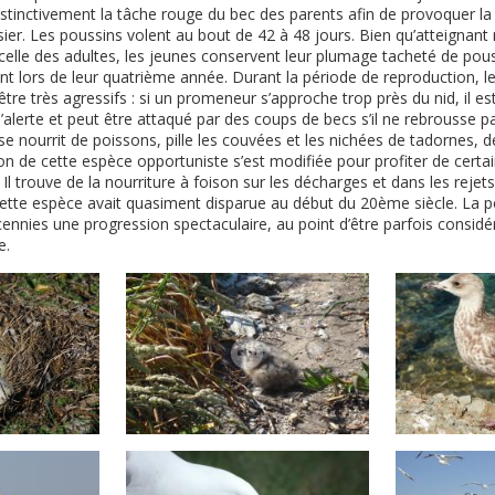
nstinctivement la tâche rouge du bec des parents afin de provoquer la
sier. Les poussins volent au bout de 42 à 48 jours. Bien qu’atteignan
celle des adultes, les jeunes conservent leur plumage tacheté de pous
ent lors de leur quatrième année. Durant la période de reproduction, 
re très agressifs : si un promeneur s’approche trop près du nid, il es
d’alerte et peut être attaqué par des coups de becs s’il ne rebrousse 
e nourrit de poissons, pille les couvées et les nichées de tadornes, d
ion de cette espèce opportuniste s’est modifiée pour profiter de certai
 Il trouve de la nourriture à foison sur les décharges et dans les reje
 Cette espèce avait quasiment disparue au début du 20ème siècle. La p
ennies une progression spectaculaire, au point d’être parfois cons
e.