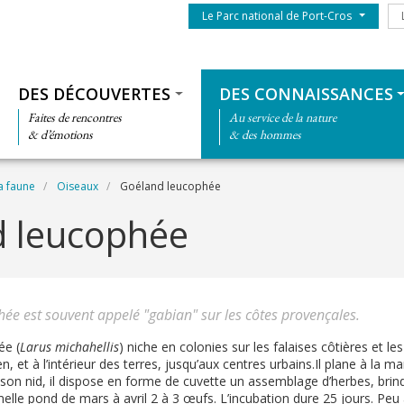
Menu du parc
Le
Le Parc national de Port-Cros
Thématiques
DES DÉCOUVERTES
DES CONNAISSANCES
Faites de rencontres
Au service de la nature
& d’émotions
& des hommes
a faune
Oiseaux
Goéland leucophée
 leucophée
ée est souvent appelé "gabian" sur les côtes provençales.
ée (
Larus michahellis
) niche en colonies sur les falaises côtières et le
n, et à l’intérieur des terres, jusqu’aux centres urbains.Il plane à la m
son nid, il dispose en forme de cuvette un assemblage d’herbes, brindi
melle pond de mars à avril 2 à 3 œufs. L’incubation dure 25 jours. Peu a