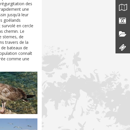
 régurgitation des
t rapidement une
sin jusqu’à leur
les goélands
t survolé en cercle
pas chemin. Le
e sternes, de
ns travers de la
ts de bateaux de
opulation connaît
idérée comme une