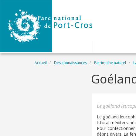
Aller au contenu principal
Fil d'Ariane
Accueil
Des connaissances
Patrimoine naturel
L
Goéland
Le goéland leucoph
Le goéland leucoph
littoral méditerranée
Pour confectionner 
débris divers. La fe