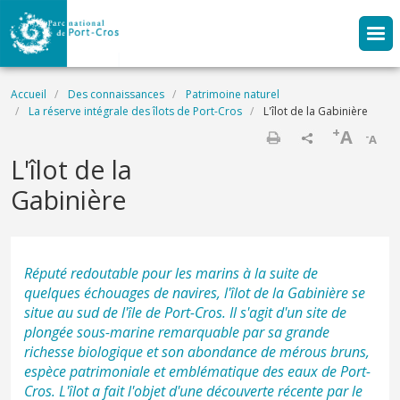
Aller au contenu principal
Fil d'Ariane
Accueil
Des connaissances
Patrimoine naturel
La réserve intégrale des îlots de Port-Cros
L'îlot de la Gabinière
+
A
-
A
Imprimer
L'îlot de la
Gabinière
Réputé redoutable pour les marins à la suite de
quelques échouages de navires, l'îlot de la Gabinière se
situe au sud de l'île de Port-Cros. Il s'agit d'un site de
plongée sous-marine remarquable par sa grande
richesse biologique et son abondance de mérous bruns,
espèce patrimoniale et emblématique des eaux de Port-
Cros. L'îlot a fait l'objet d'une découverte récente par le