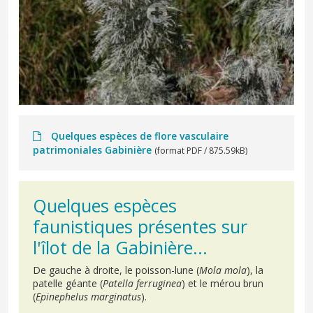
Quelques espèces de flore vasculaire
patrimoniales Gabinière
(format PDF / 875.59kB)
Quelques espèces
faunistiques présentes sur
l'îlot de la Gabinière...
De gauche à droite, le poisson-lune (
Mola mola
), la
patelle géante (
Patella ferruginea
) et le mérou brun
(
Epinephelus marginatus
).