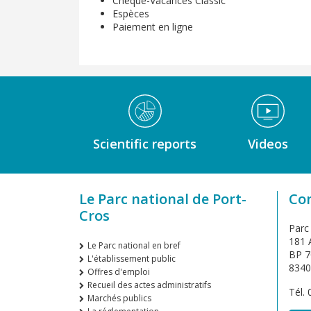
Chèque-Vacances Classic
Espèces
Paiement en ligne
Médiathèque Footer
Scientific reports
Videos
Le Parc national de Port-
Co
Cros
Parc
181 A
Le Parc national en bref
BP 7
L'établissement public
8340
Offres d'emploi
Recueil des actes administratifs
Tél.
Marchés publics