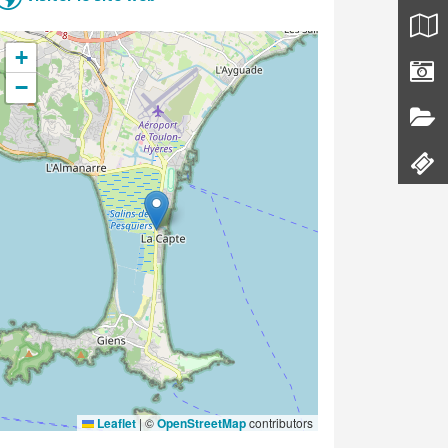
+
−
Leaflet
|
©
OpenStreetMap
contributors