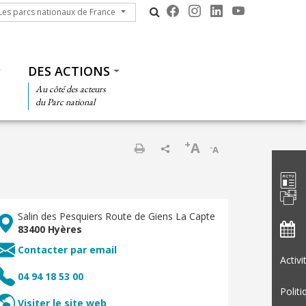
s parcs nationaux de France
Les parcs nationaux de France
DES ACTIONS
Au côté des acteurs
du Parc national
+
A
-
A
Barre d'
Imprimer
Salin des Pesquiers Route de Giens La Capte
83400 Hyères
Contacter par email
Activ
04 94 18 53 00
Politi
Visiter le site web