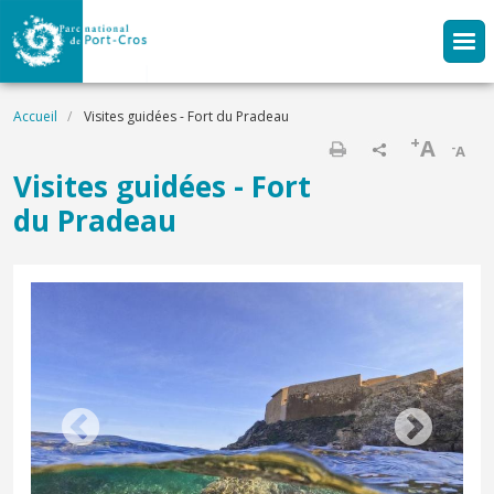
Aller au contenu principal
Fil d'Ariane
Accueil
Visites guidées - Fort du Pradeau
+
A
-
A
Imprimer
Visites guidées - Fort
du Pradeau