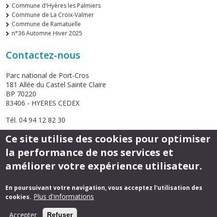
Commune d'Hyères les Palmiers
Commune de La Croix-Valmer
Commune de Ramatuelle
n°36 Automne Hiver 2025
Contactez-nous
Parc national de Port-Cros
181 Allée du Castel Sainte Claire
BP 70220
83406 - HYERES CEDEX
Tél. 04 94 12 82 30
Ce site utilise des cookies pour optimiser
Envoyer un email
la performance de nos services et
améliorer votre expérience utilisateur.
Suivez-nous
En poursuivant votre navigation, vous acceptez l'utilisation des
Plus d'informations
cookies.
Footer
Mentions légales
Accepter
Refuser