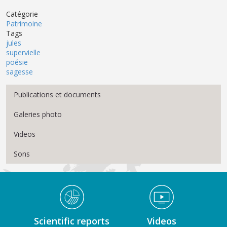
Catégorie
Patrimoine
Tags
jules
supervielle
poésie
sagesse
Menu Médiathèque
Publications et documents
Galeries photo
Videos
Sons
Médiathèque Footer
Scientific reports
Videos