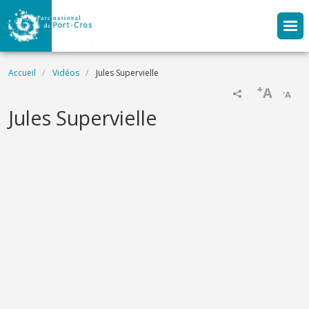
Aller au contenu principal
Fil d'Ariane
Accueil
Vidéos
Jules Supervielle
+
A
-
A
Name
Jules Supervielle