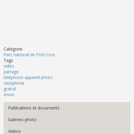
Catégorie
Parc national de Port-Cros
Tags
vidéo
partage
téléphone-appareil photo
visiophone
gratuit
envoi
Menu Médiathèque
Publications et documents
Galeries photo
Videos