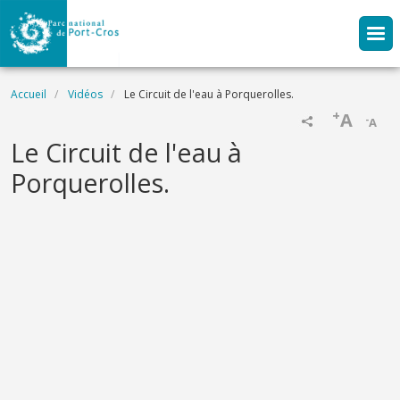
Aller au contenu principal
Fil d'Ariane
Accueil
Vidéos
Le Circuit de l'eau à Porquerolles.
+
A
-
A
Name
Le Circuit de l'eau à
Porquerolles.