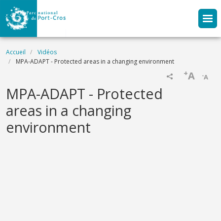
Aller au contenu principal
Fil d'Ariane
Accueil
Vidéos
MPA-ADAPT - Protected areas in a changing environment
+
A
-
A
Name
MPA-ADAPT - Protected
areas in a changing
environment