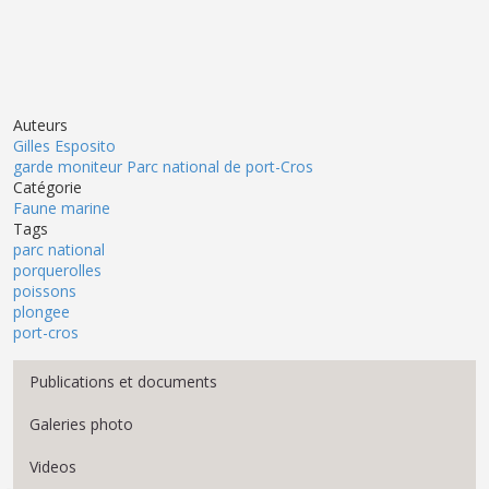
Auteurs
Gilles Esposito
garde moniteur Parc national de port-Cros
Catégorie
Faune marine
Tags
parc national
porquerolles
poissons
plongee
port-cros
Menu Médiathèque
Publications et documents
Galeries photo
Videos