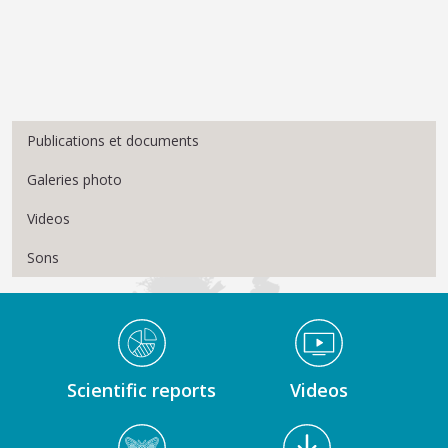
Menu Médiathèque
Publications et documents
Galeries photo
Videos
Sons
Médiathèque Footer
Scientific reports
Videos