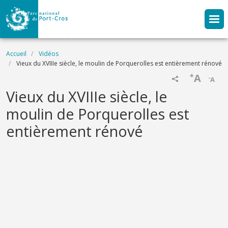
Aller au contenu principal
Fil d'Ariane
Accueil
Vidéos
Vieux du XVIIIe siècle, le moulin de Porquerolles est entièrement rénové
+
A
-
A
Name
Vieux du XVIIIe siècle, le
moulin de Porquerolles est
entièrement rénové