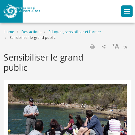
Skip to main content
Breadcrumb
Home
Des actions
Eduquer, sensibiliser et former
Sensibiliser le grand public
+
A
-
A
Print
Sensibiliser le grand
public