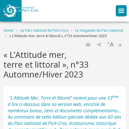
Skip to main content
Breadcrumb
Home
Le Parc national de Port-Cros
Le magazine du Parc national
« L’Attitude mer, terre et littoral », n°33 Automne/Hiver 2023
+
A
-
A
Print
« L’Attitude mer,
terre et littoral », n°33
Automne/Hiver 2023
ème
"
L'Attitude Mer, Terre et littoral
" revient pour une 33
à lire ci-dessous dans sa version web, enrichie de
nombreux bonus, liens et documents complémentaires...
Au sommaire de cette édition spéciale dédiée aux 60 ans
du Parc national de Port-Cros, écotourisme, historique