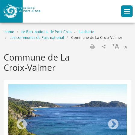
Skip to main content
Breadcrumb
Home
Le Parc national de Port-Cros
La charte
Les communes du Parc national
Commune de La Croix-Valmer
+
A
-
A
Print
Commune de La
Croix-Valmer