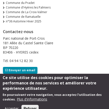
Commune du Pradet
Commune d'Hyères les Palmiers
Commune de La Croix-Valmer
Commune de Ramatuelle
n°36 Automne Hiver 2025
Contactez-nous
Parc national de Port-Cros
181 Allée du Castel Sainte Claire
BP 70220
83406 - HYERES cedex
Tél. 04 94 12 82 30
Envoyer un email
Ce site utilise des cookies pour optimiser la
performance de nos services et améliorer votre
Suivez-nous
expérience utilisateur.
En poursuivant votre navigation, vous acceptez l'utilisation des
Plus d'informations
cookies.
Footer
Mentions légales
Accepter
Refuser