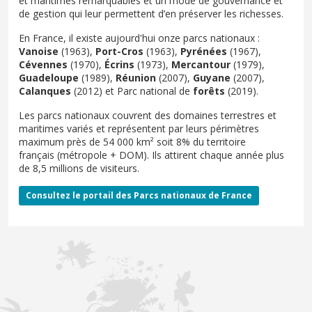
et maritimes remarquables et un mode de gouvernance et
de gestion qui leur permettent d’en préserver les richesses.
En France, il existe aujourd'hui onze parcs nationaux :
Vanoise
(1963),
Port-Cros
(1963),
Pyrénées
(1967),
Cévennes
(1970),
Écrins
(1973),
Mercantour
(1979),
Guadeloupe
(1989),
Réunion
(2007),
Guyane
(2007),
Calanques
(2012) et Parc national de
forêts
(2019).
Les parcs nationaux couvrent des domaines terrestres et
maritimes variés et représentent par leurs périmètres
maximum près de 54 000 km² soit 8% du territoire
français (métropole + DOM). Ils attirent chaque année plus
de 8,5 millions de visiteurs.
Consultez le portail des Parcs nationaux de France