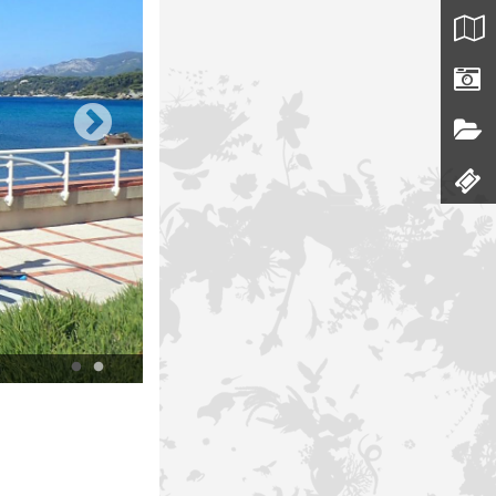
Le port des oursinières au Pradet. © Muriel Gasquy