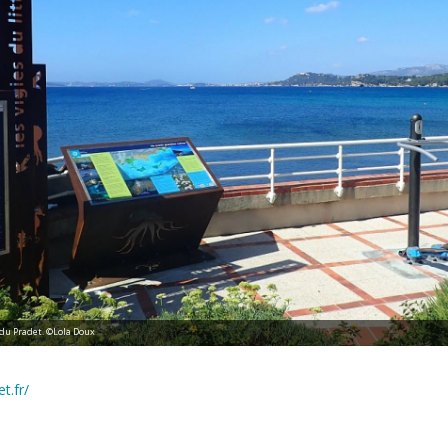
 du Pradet. ©Lola Doux
t.fr/