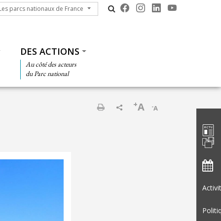
s parcs nationaux de France
Les parcs nationaux de France
DES ACTIONS
Au côté des acteurs
du Parc national
+
A
-
A
Barre d'
Print
Activ
Politi