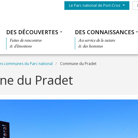
Menu du parc
Le
Le Parc national de Port-Cros
Thématiques
DES DÉCOUVERTES
DES CONNAISSANCES
Faites de rencontres
Au service de la nature
& d’émotions
& des hommes
es communes du Parc national
Commune du Pradet
e du Pradet