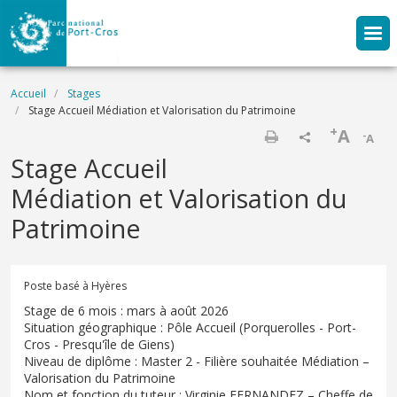
Aller au contenu principal
Fil d'Ariane
Accueil
Stages
Stage Accueil Médiation et Valorisation du Patrimoine
+
A
-
A
Imprimer
Stage Accueil
Médiation et Valorisation du
Patrimoine
Poste basé à Hyères
Stage de 6 mois : mars à août 2026
Situation géographique : Pôle Accueil (Porquerolles - Port-
Cros - Presqu'île de Giens)
Niveau de diplôme : Master 2 - Filière souhaitée Médiation –
Valorisation du Patrimoine
Nom et fonction du tuteur : Virginie FERNANDEZ – Cheffe de